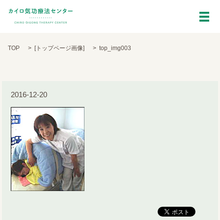
top_img003
メ
TOP
[
トップページ画像
]
top_img003
2016-12-20