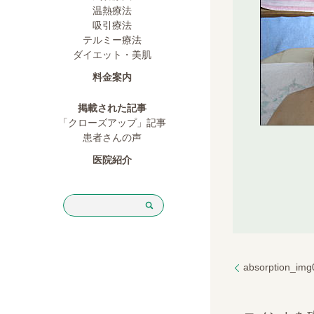
温熱療法
吸引療法
テルミー療法
ダイエット・美肌
料金案内
掲載された記事
「クローズアップ」記事
患者さんの声
医院紹介
absorption_img